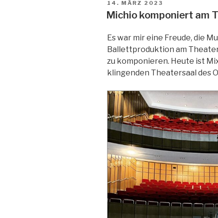
VERÖFFENTLICHT
14. MÄRZ 2023
AM
Michio komponiert am 
Es war mir eine Freude, die M
Ballettproduktion am Theate
zu komponieren. Heute ist M
klingenden Theatersaal des 