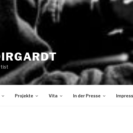
OIRGARDT
tist
Projekte
Vita
In der Presse
Impres