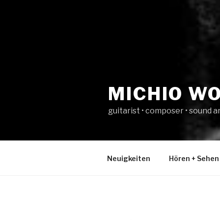
MICHIO W
guitarist • composer • sound ar
Neuigkeiten
Hören + Sehen