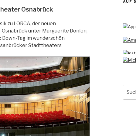
AUF 
Theater Osnabrück
usik zu LORCA, der neuen
r Osnabrück unter Marguerite Donlon,
ix Down-Tag im wunderschön
Osanbrücker Stadttheaters
Such
nach: