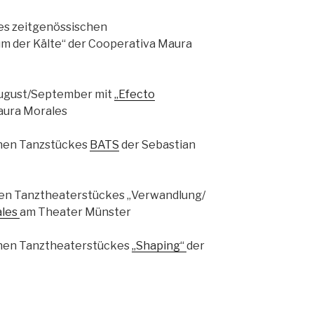
es zeitgenössischen
m der Kälte“ der Cooperativa Maura
August/September mit
„Efecto
aura Morales
chen Tanzstückes
BATS
der Sebastian
en Tanztheaterstückes „Verwandlung/
ales
am Theater Münster
chen Tanztheaterstückes
„Shaping“
der