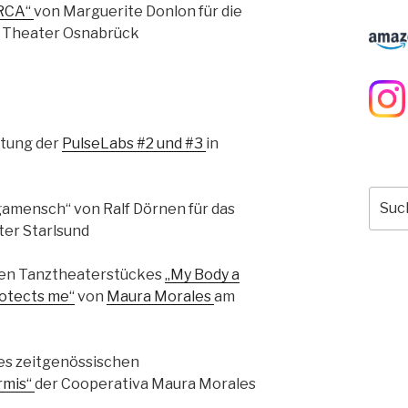
RCA“
von Marguerite Donlon für die
 Theater Osnabrück
itung der
PulseLabs #2 und #3
in
Such
lgamensch“ von Ralf Dörnen für das
nach:
er Starlsund
hen Tanztheaterstückes
„My Body a
rotects me“
von
Maura Morales
am
es zeitgenössischen
rmis“
der Cooperativa Maura Morales