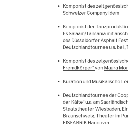
Komponist des zeitgenössis
Schweizer Company Idem
Komponist der Tanzprodukti
Es Salaam/Tansania mit ansc
des Düsseldorfer Asphalt Fest
Deutschlandtournee u.a. bei
Komponist des zeigenössisc
Fremdkörper“
von
Maura Mor
Kuration und Musikalische Le
Deutschlandtournee der Coop
der Kälte“ u.a. am Saarländis
Staatstheater Wiesbaden, E
Braunschweig, Theater im P
EISFABRIK Hannover