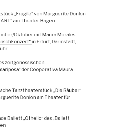
zstück „Fragile“ von Marguerite Donlon
ZART“ am Theater Hagen
ember/Oktober mit Maura Morales
nschkonzert“
in Erfurt, Darmstadt,
Ruhr
es zeitgenössischen
mariposa“
der Cooperativa Maura
sische Tanztheaterstück
„Die Räuber“
arguerite Donlon am Theater für
nde Ballett
„Othello“
des „Ballett
nen