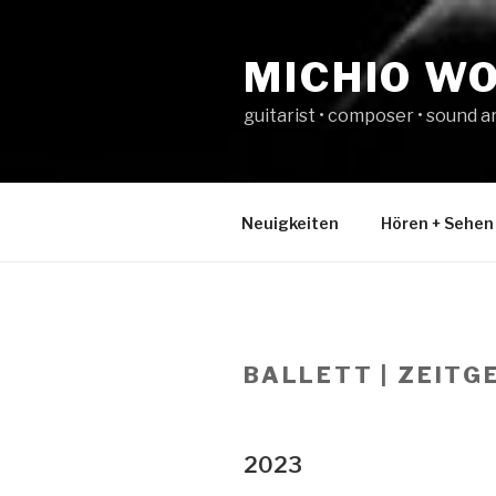
Zum
Inhalt
MICHIO W
springen
guitarist • composer • sound ar
Neuigkeiten
Hören + Sehen
BALLETT | ZEIT
2023