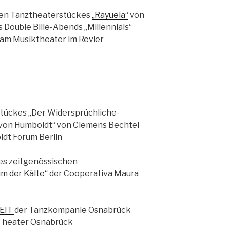
hen Tanztheaterstückes
„Rayuela“
von
 Double Bille-Abends „Millennials“
am Musiktheater im Revier
tückes „Der Widersprüchliche-
von Humboldt“ von Clemens Bechtel
dt Forum Berlin
es zeitgenössischen
um der Kälte“
der Cooperativa Maura
EIT
der Tanzkompanie Osnabrück
 Theater Osnabrück