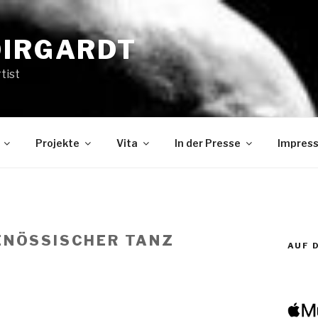
OIRGARDT
tist
Projekte
Vita
In der Presse
Impres
GENÖSSISCHER TANZ
AUF 