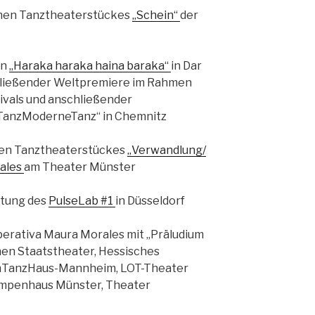
chen Tanztheaterstückes
„Schein“
der
on
„Haraka haraka haina baraka“
in Dar
hließender Weltpremiere im Rahmen
ivals und anschließender
 „TanzModerneTanz“ in Chemnitz
hen Tanztheaterstückes
„Verwandlung/
ales
am Theater Münster
itung des
PulseLab #1
in Düsseldorf
erativa Maura Morales mit „Präludium
chen Staatstheater, Hessisches
inTanzHaus-Mannheim, LOT-Theater
umpenhaus Münster, Theater