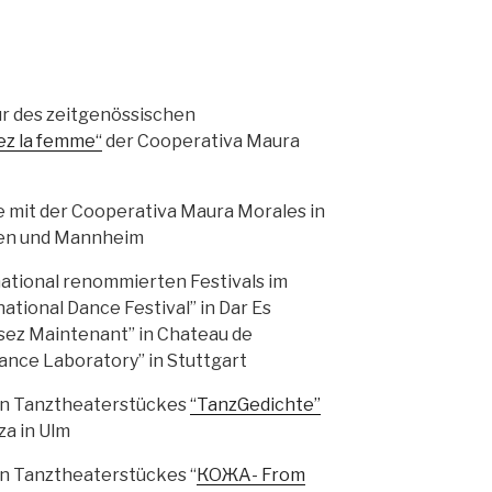
r des zeitgenössischen
ez la femme“
der Cooperativa Maura
 mit der Cooperativa Maura Morales in
men und Mannheim
national renommierten Festivals im
tional Dance Festival” in Dar Es
nsez Maintenant” in Chateau de
ance Laboratory” in Stuttgart
en Tanztheaterstückes
“TanzGedichte”
za in Ulm
n Tanztheaterstückes “
КОЖА- From