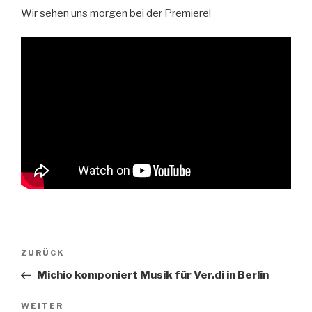
Wir sehen uns morgen bei der Premiere!
Beitragsnavigation
ZURÜCK
Vorheriger
Beitrag
Michio komponiert Musik für Ver.di in Berlin
WEITER
Nächster