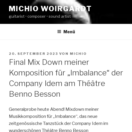
Zum
MICHIO WOIRGARDT
Inhalt
guitarist • composer • sound artist
springen
Menü
VERÖFFENTLICHT
20. SEPTEMBER 2023
VON
MICHIO
AM
Final Mix Down meiner
Komposition für „Imbalance“ der
Company Idem am Théâtre
Benno Besson
Generalprobe heute Abend! Mixdown meiner
Musikkomposition für „Imbalance“, das neue
zeitgenössische Tanzstück der Company Idem im
wunderschönen Théâtre Benno Besson