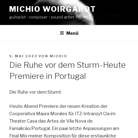
Zum
MICHIO WOIRGARDT
Inhalt
guitarist • composer • sound artist
springen
Menü
VERÖFFENTLICHT
5. MAI 2023
VON
MICHIO
AM
Die Ruhe vor dem Sturm-Heute
Premiere in Portugal
Die Ruhe vor dem Sturm!
Heute Abend Premiere der neuen Kreation der
Cooperativa Maura Morales für ITZ-Intranzyt Cia im
Theater Casa das Artes de Vila Nova de
Famalicão/Portugal. Ein paar letzte Anpassungen am
Final Mix meiner Komposition für diese erstaunliche